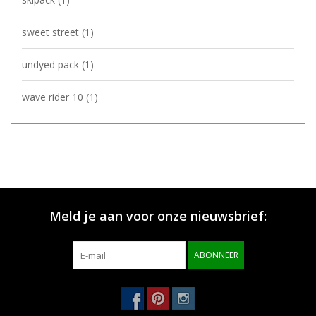
sweet street
(1)
undyed pack
(1)
wave rider 10
(1)
Meld je aan voor onze nieuwsbrief:
ABONNEER