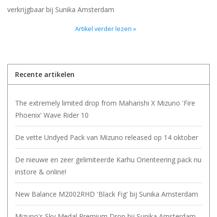
verkrijgbaar bij Sunika Amsterdam
Artikel verder lezen »
Recente artikelen
The extremely limited drop from Maharishi X Mizuno 'Fire
Phoenix' Wave Rider 10
De vette Undyed Pack van Mizuno released op 14 oktober
De nieuwe en zeer gelimiteerde Karhu Orienteering pack nu
instore & online!
New Balance M2002RHD 'Black Fig' bij Sunika Amsterdam
Mizuno's Sky Medal Premium Drop bij Sunika Amsterdam