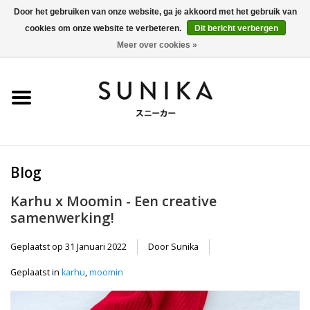
Door het gebruiken van onze website, ga je akkoord met het gebruik van
cookies om onze website te verbeteren.
Dit bericht verbergen
0 Artikelen - €0,00
Meer over cookies »
Home
SALE
New Arrivals
Blog
Dames
Karhu x Moomin - Een creative
samenwerking!
Heren
Geplaatst op
31 Januari 2022
Door Sunika
Kleding
Geplaatst in
karhu
,
moomin
BLOG