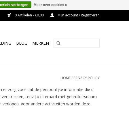
bericht verbergen
Meer over cookies »
0 Artikelen - €0,00
Mijn account / Registreren
EDING
BLOG
MERKEN
HOME
/
PRIVACY POLICY
n er zorg voor dat de persoonlijke informatie die u
 verstrekken, tenzij u uiteraard met gebruikersnaam
n verlopen. Voor andere activiteiten worden deze