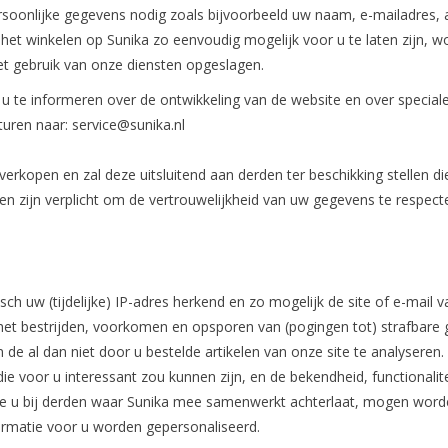
persoonlijke gegevens nodig zoals bijvoorbeeld uw naam, e-mailadres,
het winkelen op Sunika zo eenvoudig mogelijk voor u te laten zijn,
et gebruik van onze diensten opgeslagen.
 informeren over de ontwikkeling van de website en over speciale aan
sturen naar:
service@sunika.nl
rkopen en zal deze uitsluitend aan derden ter beschikking stellen die 
 zijn verplicht om de vertrouwelijkheid van uw gegevens te respect
sch uw (tijdelijke) IP-adres herkend en zo mogelijk de site of e-ma
 het bestrijden, voorkomen en opsporen van (pogingen tot) strafbare
de al dan niet door u bestelde artikelen van onze site te analyseren
e voor u interessant zou kunnen zijn, en de bekendheid, functionalit
ie u bij derden waar Sunika mee samenwerkt achterlaat, mogen word
ormatie voor u worden gepersonaliseerd.