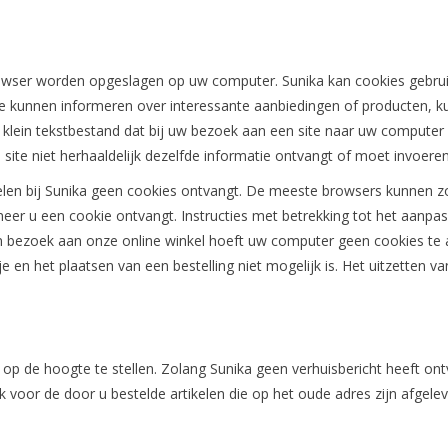
 browser worden opgeslagen op uw computer. Sunika kan cookies gebr
k te kunnen informeren over interessante aanbiedingen of producten
 klein tekstbestand dat bij uw bezoek aan een site naar uw compute
site niet herhaaldelijk dezelfde informatie ontvangt of moet invoeren
nkelen bij Sunika geen cookies ontvangt. De meeste browsers kunnen 
er u een cookie ontvangt. Instructies met betrekking tot het aanpas
n bezoek aan onze online winkel hoeft uw computer geen cookies te a
en het plaatsen van een bestelling niet mogelijk is. Het uitzetten va
ng op de hoogte te stellen. Zolang Sunika geen verhuisbericht heeft o
ijk voor de door u bestelde artikelen die op het oude adres zijn afgele