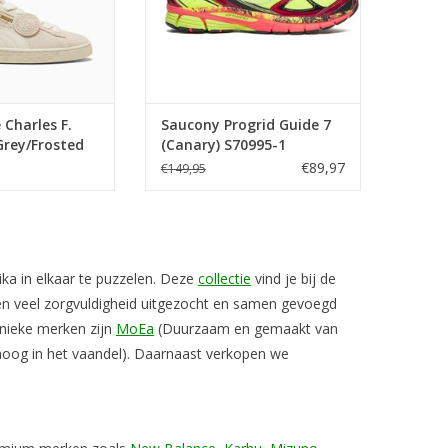
Charles F.
Saucony Progrid Guide 7
Grey/Frosted
(Canary) S70995-1
1 01
€89,97
€149,95
ka in elkaar te puzzelen. Deze
collectie
vind je bij de
de en veel zorgvuldigheid uitgezocht en samen gevoegd
unieke merken zijn
MoEa
(Duurzaam en gemaakt van
hoog in het vaandel). Daarnaast verkopen we