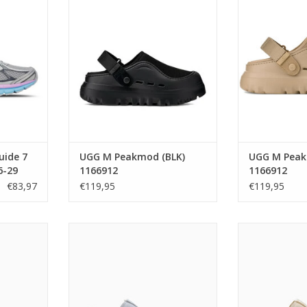
36-29
TOEVOEGEN AAN WINKELWAGEN
TOEVOEGEN A
KELWAGEN
uide 7
UGG M Peakmod (BLK)
UGG M Peak
6-29
1166912
1166912
€83,97
€119,95
€119,95
F. Stead
Puma Suede Charles F. Stead
Puma Suede Cha
d Ivory)
(Snow Blue/Frosted Ivory) 405341
Grey/Frosted 
05
TOEVOEGEN A
KELWAGEN
TOEVOEGEN AAN WINKELWAGEN