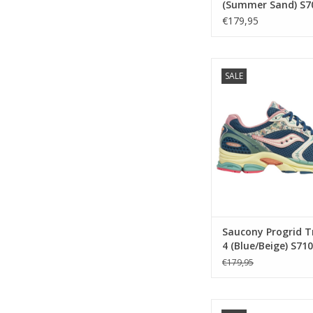
(Summer Sand) S7
€179,95
Saucony Progrid Tr
SALE
(Blue/Beige) S71
TOEVOEGEN AAN WIN
Saucony Progrid 
4 (Blue/Beige) S71
€179,95
Saucony Progrid G