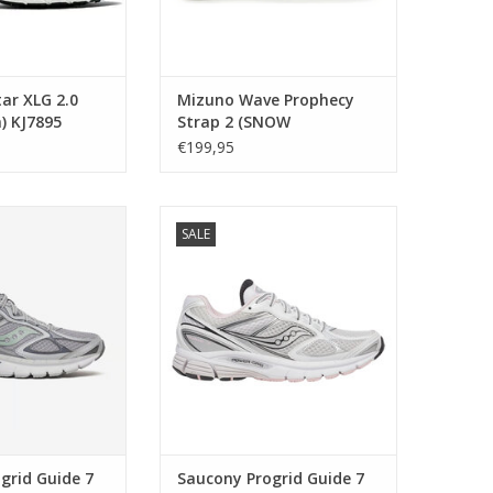
ar XLG 2.0
Mizuno Wave Prophecy
) KJ7895
Strap 2 (SNOW
WHITE/PRISTINE)
€199,95
D1GA260302
ogrid Guide 7
Saucony Progrid Guide 7
SALE
oe) S60936-6
(White/Pink) S60936-4
AN WINKELWAGEN
TOEVOEGEN AAN WINKELWAGEN
grid Guide 7
Saucony Progrid Guide 7