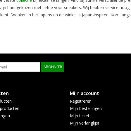
de vetste
collectie
bij elkaar te krijgen. Vind bij Sunika verschillende
zijn handgekozen met liefde voor sneakers. Wij hebben service hoog i
ekent 'Sneaker' in het Japans en de winkel is Japan-inspired. Kom lang
ABONNEER
cten
Mijn account
ducten
Registreren
producten
Mijn bestellingen
ingen
Mijn tickets
Mijn verlanglijst