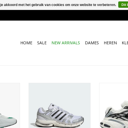
 je akkoord met het gebruik van cookies om onze website te verbeteren.
Dit 
HOME
SALE
NEW ARRIVALS
DAMES
HEREN
KL
hite/Green)
Adidas Adistar Control 5 KI6121
Adidas Adist
Strat
TOEVOEGEN AAN WINKELWAGEN
KELWAGEN
TOEVOEGEN A