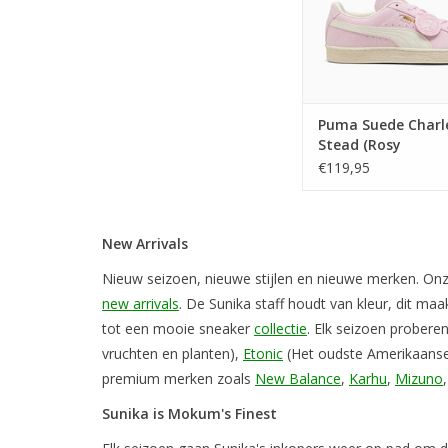
Puma Suede Charle
Stead (Rosy
Outlook/Frosted Iv
€119,95
405341 04
New Arrivals
Nieuw seizoen, nieuwe stijlen en nieuwe merken. On
new arrivals
. De Sunika staff houdt van kleur, dit ma
tot een mooie sneaker
collectie
. Elk seizoen prober
vruchten en planten),
Etonic
(Het oudste Amerikaans
premium merken zoals
New Balance
,
Karhu
,
Mizuno
Sunika is Mokum's Finest