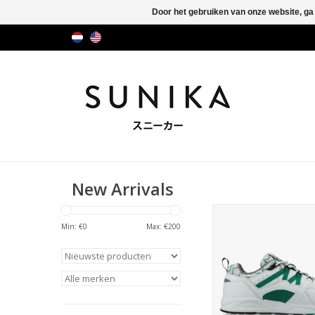
Door het gebruiken van onze website, ga
New Arrivals
Karhu Fusion 2.0 OG (W
F804034
Min: €
0
Max: €
200
TOEVOEGEN AAN WIN