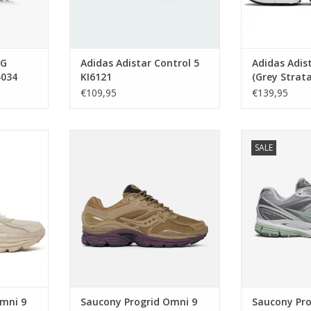
OG
Adidas Adistar Control 5
Adidas Adist
4034
KI6121
(Grey Strata
€109,95
€139,95
 9 (Summer
Saucony Progrid Omni 9
Saucony Pr
SALE
4
(Brown/Wine) S70897-5
(Grey/Al
KELWAGEN
TOEVOEGEN AAN WINKELWAGEN
TOEVOEGEN A
mni 9
Saucony Progrid Omni 9
Saucony Pro