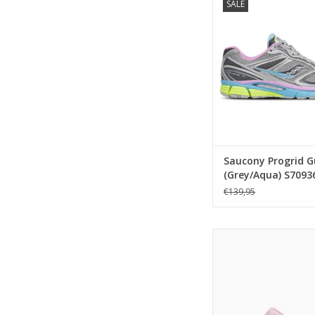
SALE
(Grey/Aqua) S709
TOEVOEGEN AAN WIN
Saucony Progrid G
(Grey/Aqua) S7093
€139,95
Puma Suede Charles 
(Rosy Outlook/Froste
405341 04
TOEVOEGEN AAN WIN