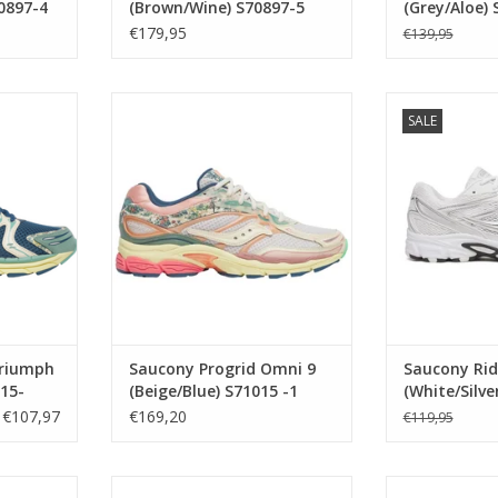
0897-4
(Brown/Wine) S70897-5
(Grey/Aloe) 
€179,95
€139,95
iumph 4
Saucony Progrid Omni 9
Saucony R
SALE
015-
(Beige/Blue) S71015 -1
(White/Sil
KELWAGEN
TOEVOEGEN AAN WINKELWAGEN
TOEVOEGEN A
Triumph
Saucony Progrid Omni 9
Saucony Rid
015-
(Beige/Blue) S71015 -1
(White/Silve
€107,97
€169,20
€119,95
uide 7
UGG M Peakmod (BLK) 1166912
UGG M Peakmo