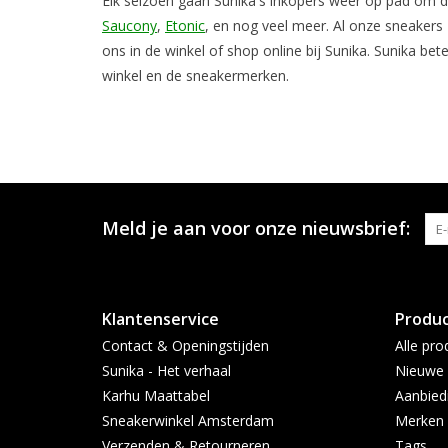
Elk seizoen gaan Sunika's inkopers weer op pad om 
Saucony
,
Etonic
, en nog veel meer. Al onze sneakers 
ons in de winkel of shop online bij Sunika. Sunika bet
winkel en de sneakermerken.
Meld je aan voor onze nieuwsbrief:
Klantenservice
Produ
Contact & Openingstijden
Alle pro
Sunika - Het verhaal
Nieuwe 
Karhu Maattabel
Aanbied
Sneakerwinkel Amsterdam
Merken
Verzenden & Retourneren
Tags