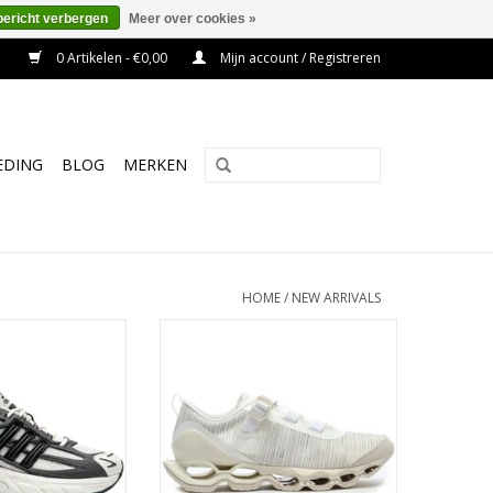
bericht verbergen
Meer over cookies »
0 Artikelen - €0,00
Mijn account / Registreren
EDING
BLOG
MERKEN
HOME
/
NEW ARRIVALS
ar XLG 2.0 (Grey
Mizuno Wave Prophecy Strap 2
a) KJ7895
(SNOW WHITE/PRISTINE)
D1GA260302
AN WINKELWAGEN
TOEVOEGEN AAN WINKELWAGEN