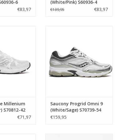
S60936-6
(White/Pink) S60936-4
€83,97
€83,97
€139,95
ide Millenium
Saucony Progrid Omni 9
ver) S70812-42
(White/Sage) S70739-54
AN WINKELWAGEN
TOEVOEGEN AAN WINKELWAGEN
e Millenium
Saucony Progrid Omni 9
r) S70812-42
(White/Sage) S70739-54
€71,97
€159,95
d (DND) 1166912
Puma Speedcat Ballet Croc (Black)