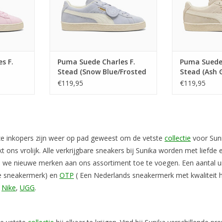
s F.
Puma Suede Charles F.
Puma Suede 
Stead (Snow Blue/Frosted
Stead (Ash 
ory)
Ivory) 405341 05
Ivory) 40534
€119,95
€119,95
ze inkopers zijn weer op pad geweest om de vetste
collectie
voor Suni
akt ons vrolijk. Alle verkrijgbare sneakers bij Sunika worden met lief
en we nieuwe merken aan ons assortiment toe te voegen. Een aantal 
e sneakermerk) en
OTP
( Een Nederlands sneakermerk met kwaliteit 
,
Nike
,
UGG
.