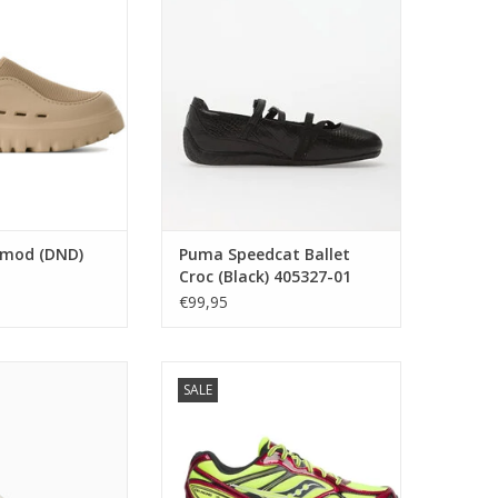
405327-01
AN WINKELWAGEN
TOEVOEGEN AAN WINKELWAGEN
mod (DND)
Puma Speedcat Ballet
Croc (Black) 405327-01
€99,95
rles F. Stead (Ash
Saucony Progrid Guide 7 (Canary)
SALE
Ivory) 405341 01
S70995-1
AN WINKELWAGEN
TOEVOEGEN AAN WINKELWAGEN