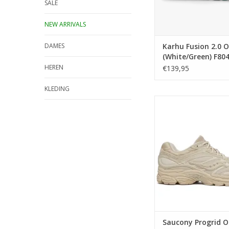
SALE
NEW ARRIVALS
Karhu Fusion 2.0 
DAMES
(White/Green) F80
HEREN
€139,95
KLEDING
Saucony Progrid Omni
Sand) S70897-
TOEVOEGEN AAN WIN
Saucony Progrid O