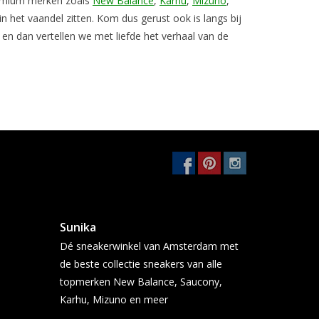
 premium merken zoals
New Balance
,
Karhu
,
Mizuno
,
n het vaandel zitten. Kom dus gerust ook is langs bij
s en dan vertellen we met liefde het verhaal van de
Sunika
Dé sneakerwinkel van Amsterdam met
de beste collectie sneakers van alle
topmerken New Balance, Saucony,
Karhu, Mizuno en meer