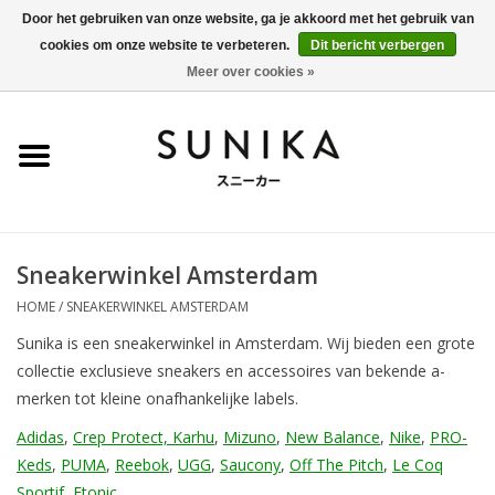
Door het gebruiken van onze website, ga je akkoord met het gebruik van
cookies om onze website te verbeteren.
Dit bericht verbergen
0 Artikelen - €0,00
Meer over cookies »
Home
SALE
New Arrivals
Sneakerwinkel Amsterdam
Dames
HOME
/
SNEAKERWINKEL AMSTERDAM
Sunika is een sneakerwinkel in Amsterdam. Wij bieden een grote
Heren
collectie exclusieve sneakers en accessoires van bekende a-
merken tot kleine onafhankelijke labels.
Kleding
Adidas
,
Crep Protect,
Karhu
,
Mizuno
,
New Balance
,
Nike
,
PRO-
Keds
,
PUMA
,
Reebok
,
UGG
,
Saucony
,
Off The Pitch
,
Le Coq
BLOG
Sportif
,
Etonic