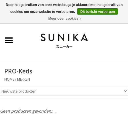
Door het gebruiken van onze website, ga je akkoord met het gebruik van
cookies om onze website te verbeteren.
Dit bericht verbergen
0 Artikelen - €0,00
Meer over cookies »
Home
SALE
New Arrivals
PRO-Keds
Dames
HOME
/
MERKEN
Heren
Kleding
Geen producten gevonden!...
BLOG