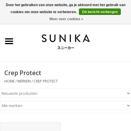
Door het gebruiken van onze website, ga je akkoord met het gebruik van
cookies om onze website te verbeteren.
Dit bericht verbergen
0 Artikelen - €0,00
Meer over cookies »
Home
SALE
New Arrivals
Crep Protect
Dames
HOME
/
MERKEN
/
CREP PROTECT
Heren
Kleding
BLOG