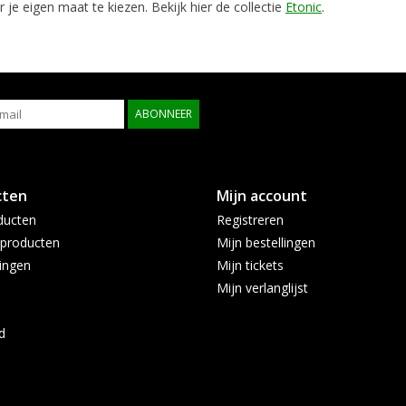
je eigen maat te kiezen. Bekijk hier de collectie
Etonic
.
ABONNEER
cten
Mijn account
ducten
Registreren
producten
Mijn bestellingen
ingen
Mijn tickets
Mijn verlanglijst
d