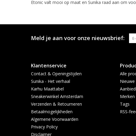
Etonic valt mooi op maat en Sunika raad aan om voor 
Meld je aan voor onze nieuwsbrief:
Klantenservice
Produ
Contact & Openingstijden
Alle pro
Sunika - Het verhaal
Nieuwe 
Karhu Maattabel
Aanbied
Sneakerwinkel Amsterdam
Merken
Verzenden & Retourneren
Tags
Betaalmogelijkheden
RSS-fee
Algemene Voorwaarden
Privacy Policy
Disclaimer