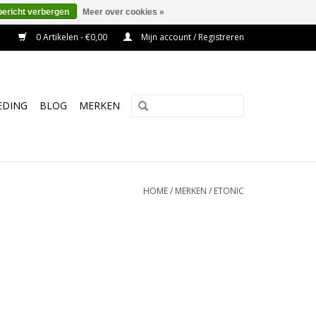
bericht verbergen
Meer over cookies »
0 Artikelen - €0,00
Mijn account / Registreren
EDING
BLOG
MERKEN
HOME
/
MERKEN
/
ETONIC