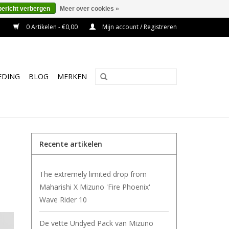
bericht verbergen
Meer over cookies »
0 Artikelen - €0,00
Mijn account / Registreren
EDING
BLOG
MERKEN
Recente artikelen
The extremely limited drop from
Maharishi X Mizuno 'Fire Phoenix'
Wave Rider 10
De vette Undyed Pack van Mizuno