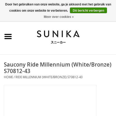
Door het gebruiken van onze website, ga je akkoord met het gebruik van
cookies om onze website te verbeteren.
Dit bericht verbergen
0 Artikelen - €0,00
Meer over cookies »
Home
SALE
New Arrivals
Saucony Ride Millennium (White/Bronze)
Dames
S70812-43
HOME
/
RIDE MILLENNIUM (WHITE/BRONZE) S70812-43
Heren
Kleding
BLOG