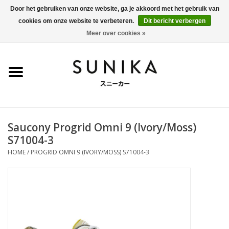
Door het gebruiken van onze website, ga je akkoord met het gebruik van
cookies om onze website te verbeteren.
Dit bericht verbergen
0 Artikelen - €0,00
Meer over cookies »
Home
SALE
New Arrivals
Saucony Progrid Omni 9 (Ivory/Moss)
Dames
S71004-3
HOME
/
PROGRID OMNI 9 (IVORY/MOSS) S71004-3
Heren
Kleding
BLOG