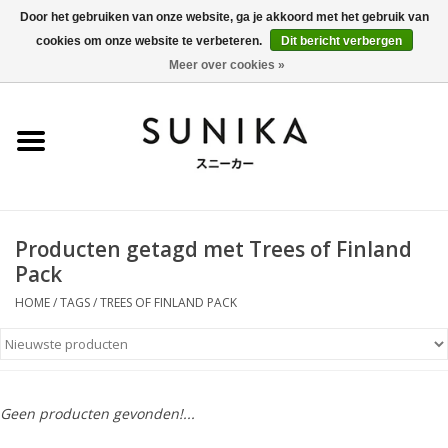
Door het gebruiken van onze website, ga je akkoord met het gebruik van
cookies om onze website te verbeteren.
Dit bericht verbergen
0 Artikelen - €0,00
Meer over cookies »
Home
SALE
New Arrivals
Producten getagd met Trees of Finland
Dames
Pack
HOME
/
TAGS
/
TREES OF FINLAND PACK
Heren
Kleding
Geen producten gevonden!...
BLOG