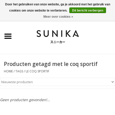
Door het gebruiken van onze website, ga je akkoord met het gebruik van
cookies om onze website te verbeteren.
Dit bericht verbergen
0 Artikelen - €0,00
Meer over cookies »
Home
SALE
New Arrivals
Producten getagd met le coq sportif
Dames
HOME
/
TAGS
/
LE COQ SPORTIF
Heren
Kleding
Geen producten gevonden!...
BLOG