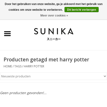
Door het gebruiken van onze website, ga je akkoord met het gebruik van
cookies om onze website te verbeteren.
Dit bericht verbergen
0 Artikelen - €0,00
Meer over cookies »
Home
SALE
New Arrivals
Producten getagd met harry potter
Dames
HOME
/
TAGS
/
HARRY POTTER
Heren
Kleding
Geen producten gevonden!...
BLOG