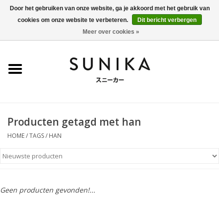
Door het gebruiken van onze website, ga je akkoord met het gebruik van
cookies om onze website te verbeteren.
Dit bericht verbergen
0 Artikelen - €0,00
Meer over cookies »
Home
SALE
New Arrivals
Producten getagd met han
Dames
HOME
/
TAGS
/
HAN
Heren
Kleding
Geen producten gevonden!...
BLOG