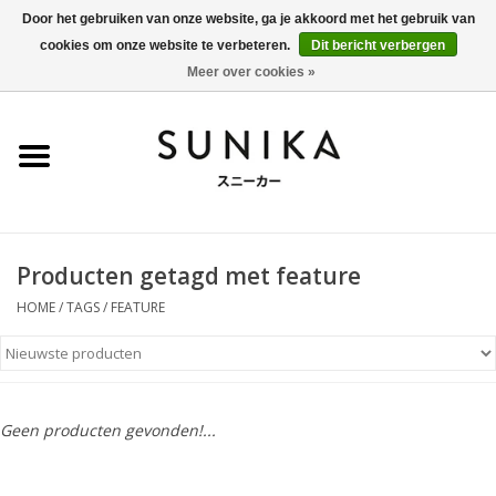
Door het gebruiken van onze website, ga je akkoord met het gebruik van
cookies om onze website te verbeteren.
Dit bericht verbergen
0 Artikelen - €0,00
Meer over cookies »
Home
SALE
New Arrivals
Producten getagd met feature
Dames
HOME
/
TAGS
/
FEATURE
Heren
Kleding
Geen producten gevonden!...
BLOG