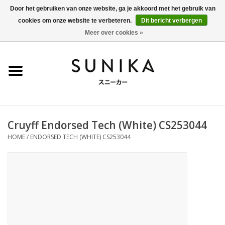
Door het gebruiken van onze website, ga je akkoord met het gebruik van
cookies om onze website te verbeteren.
Dit bericht verbergen
0 Artikelen - €0,00
Meer over cookies »
Home
SALE
New Arrivals
Cruyff Endorsed Tech (White) CS253044
Dames
HOME
/
ENDORSED TECH (WHITE) CS253044
Heren
Kleding
BLOG