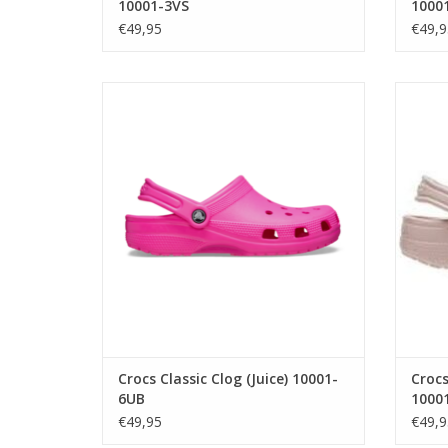
10001-3VS
1000
€49,95
€49,9
Crocs Classic Clog (Juice) 10001-6UB
Crocs
TOEVOEGEN AAN WINKELWAGEN
TO
Crocs Classic Clog (Juice) 10001-
Crocs
6UB
1000
€49,95
€49,9