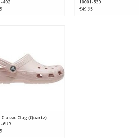
1-402
10001-530
5
€49,95
 Classic Clog (Quartz) 10001-6UR
EVOEGEN AAN WINKELWAGEN
 Classic Clog (Quartz)
1-6UR
5