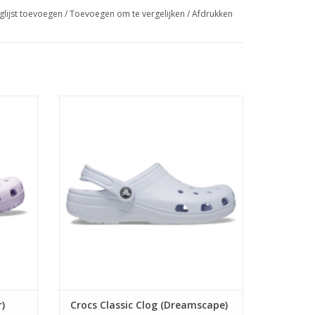
glijst toevoegen
/
Toevoegen om te vergelijken
/
Afdrukken
001-530
Crocs Classic Clog (Dreamscape) 10001-
5AF
GEN
TOEVOEGEN AAN WINKELWAGEN
r)
Crocs Classic Clog (Dreamscape)