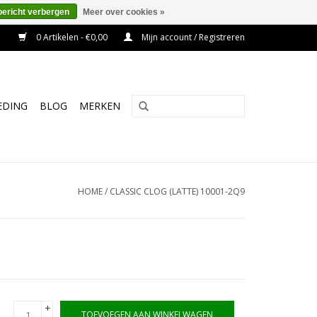
bericht verbergen
Meer over cookies »
0 Artikelen - €0,00
Mijn account / Registreren
EDING
BLOG
MERKEN
HOME
/
CLASSIC CLOG (LATTE) 10001-2Q9
+
TOEVOEGEN AAN WINKELWAGEN