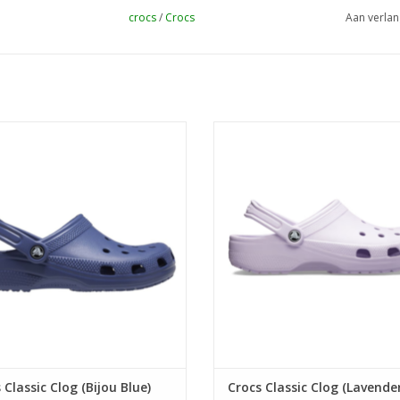
crocs
/
Crocs
Aan verlan
Classic Clog (Bijou Blue) 10001-402
Crocs Classic Clog (Lavender) 10
EVOEGEN AAN WINKELWAGEN
TOEVOEGEN AAN WINKELWA
 Classic Clog (Bijou Blue)
Crocs Classic Clog (Lavende