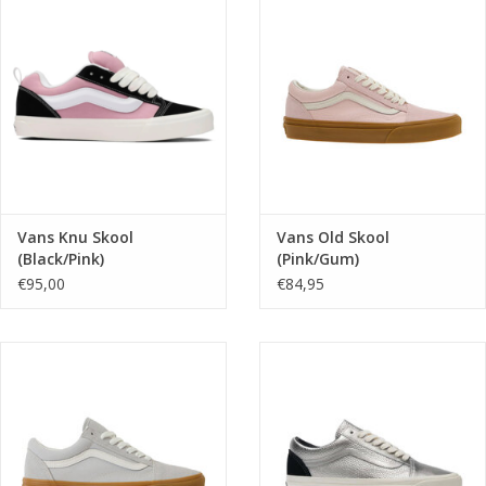
Vans Knu Skool
Vans Old Skool
(Black/Pink)
(Pink/Gum)
VN000D22B9P1
VN000D9YRWZ1
€95,00
€84,95