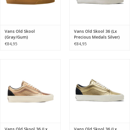
Vans Old Skool
Vans Old Skool 36 (Lx
(Gray/Gum)
Precious Medals Silver)
VN000D9Y0CS1
VN000CNGSLV1
€84,95
€84,95
Vans Old Skool 36 (Lx
Vans Old Skool 36 (Lx