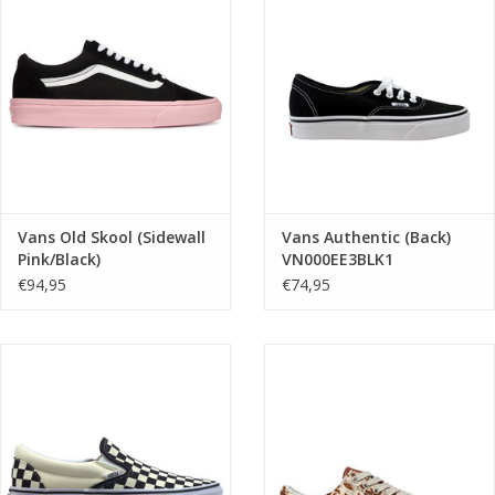
Vans Old Skool (Sidewall
Vans Authentic (Back)
Pink/Black)
VN000EE3BLK1
VN000D6WPIB1
€94,95
€74,95