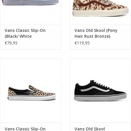
Vans Classic Slip-On
Vans Old Skool (Pony
(Black/ White
Hair Rust Bronze)
checkerboard/ White)
VN000D6WFSB1
€79,95
€119,95
VN000EYEBWW1
Vans Classic Slip-On
Vans Old Skool