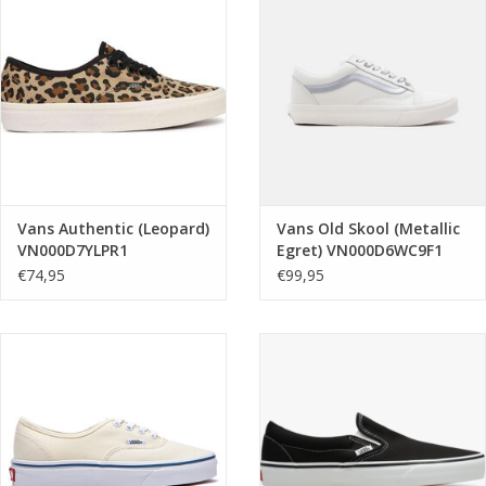
Merken
Vans Authentic (Leopard)
Vans Old Skool (Metallic
VN000D7YLPR1
Egret) VN000D6WC9F1
€74,95
€99,95