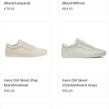
(Black/Leopard)
(Black/White)
VN000ED2YY61
VN000D3HY281
€79,95
€84,95
Vans Old Skool (Pop
Vans Old Skool
Marshmallow)
(Checkerboard Gray)
VN000D5NCDA1
VN000D7Z0BP1
€90,00
€90,00