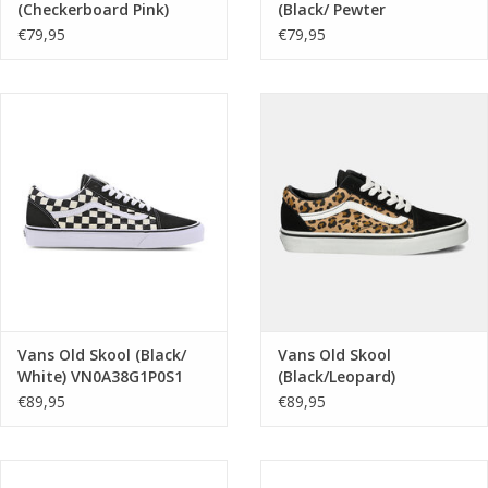
(Checkerboard Pink)
(Black/ Pewter
VN000D6YFRQ1
Checkerboard)
€79,95
€79,95
VN000EYEBPJ1
Vans Old Skool (Black/
Vans Old Skool
White) VN0A38G1P0S1
(Black/Leopard)
VN000E8WYY61
€89,95
€89,95