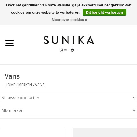
Door het gebruiken van onze website, ga je akkoord met het gebruik van
cookies om onze website te verbeteren.
Dit bericht verbergen
0 Artikelen - €0,00
Meer over cookies »
Home
SALE
New Arrivals
Vans
Dames
HOME
/
MERKEN
/
VANS
Heren
Kleding
BLOG