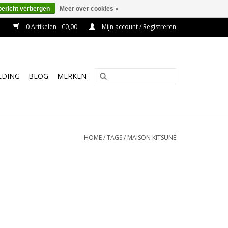
bericht verbergen
Meer over cookies »
0 Artikelen - €0,00
Mijn account / Registreren
EDING
BLOG
MERKEN
HOME
/
TAGS
/
MAISON KITSUNÉ