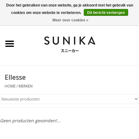
Door het gebruiken van onze website, ga je akkoord met het gebruik van
cookies om onze website te verbeteren.
Dit bericht verbergen
0 Artikelen - €0,00
Meer over cookies »
Home
SALE
New Arrivals
Ellesse
Dames
HOME
/
MERKEN
Heren
Kleding
Geen producten gevonden!...
BLOG